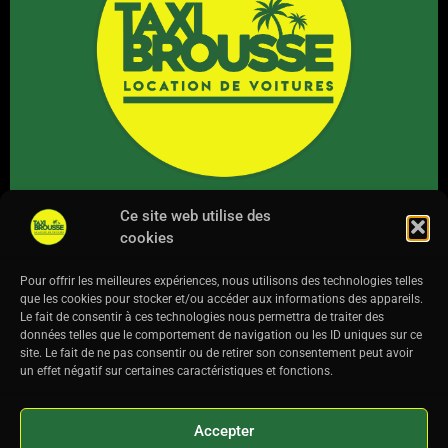
Ce site web utilise des
cookies
NOUS SUIVRE
F
I
L
Pour offrir les meilleures expériences, nous utilisons des technologies telles
que les cookies pour stocker et/ou accéder aux informations des appareils.
a
n
i
Le fait de consentir à ces technologies nous permettra de traiter des
c
s
n
données telles que le comportement de navigation ou les ID uniques sur ce
site. Le fait de ne pas consentir ou de retirer son consentement peut avoir
e
t
k
un effet négatif sur certaines caractéristiques et fonctions.
b
a
e
Ce site a été financé avec le soutien financier de la Région Réunion.
o
g
d
L’Europe s’engage à La Réunion.
Accepter
o
r
i