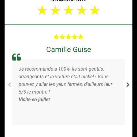
★
★
★
★
★
N
o
t
é
5
s
u
Camille Guise
r
5
Je recommande à 100%, ils sont gentils,
arrangeants et la voiture était nickel ! Vous
pouvez y aller les yeux fermés, d’ailleurs leur
5/5 le montre !
Visité en juillet