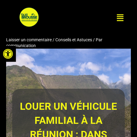
Aller
au
Menu
contenu
Laisser un commentaire
/
Conseils et Astuces
/ Par
Ouvrir la barre d’outils
communication
LOUER UN VÉHICULE
FAMILIAL À LA
RÉUNION : DANS