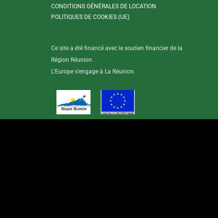
o
g
d
CONDITIONS GÉNÉRALES DE LOCATION
o
r
i
POLITIQUES DE COOKIES (UE)
k
a
n
-
m
Ce site a été financé avec le soutien financier de la
f
Région Réunion.
L’Europe s’engage à La Réunion.