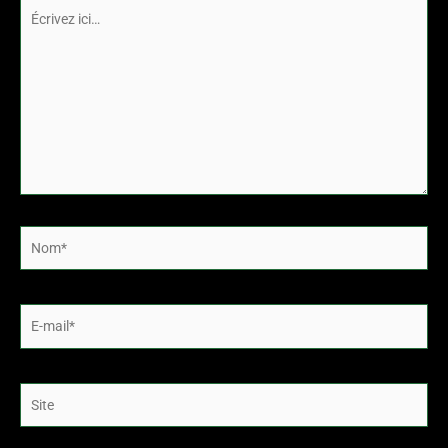
Écrivez
ici…
Nom*
E-
mail*
Site