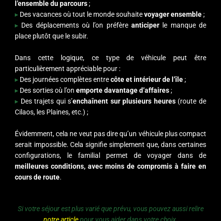
l’ensemble du parcours
;
▸
Des vacances où tout le monde souhaite
voyager ensemble
;
▸
Des déplacements où l’on préfère
anticiper
le manque de
place plutôt que le subir.
Dans cette logique, ce type de véhicule peut être
particulièrement appréciable pour :
▸
Des journées complètes entre
côte et intérieur de l’île
;
▸
Des sorties où l’on
emporte davantage d’affaires
;
▸
Des trajets qui s’
enchaînent sur plusieurs heures
(route de
Cilaos, les Plaines, etc.) ;
Évidemment, cela ne veut pas dire qu’un véhicule plus compact
serait impossible. Cela signifie simplement que, dans certaines
configurations, le familial permet de voyager dans de
meilleures conditions, avec moins de compromis à faire en
cours de route
.
Si votre séjour est plus varié que prévu, vous pouvez aussi relire
notre article
pour vous aider dans votre choix.