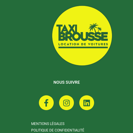
NOUS SUIVRE
F
I
L
a
n
i
c
s
n
e
t
k
MENTIONS LÉGALES
b
a
e
POLITIQUE DE CONFIDENTIALITÉ